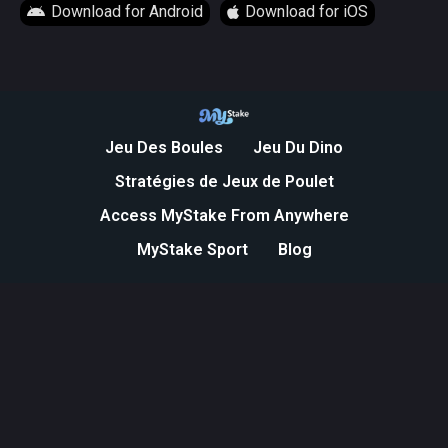
Download for Android
Download for iOS
Jeu Des Boules
Jeu Du Dino
Stratégies de Jeux de Poulet
Access MyStake From Anywhere
MyStake Sport
Blog