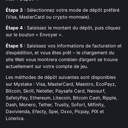
Étape 3
: Sélectionnez votre mode de dépôt préféré
(Visa, MasterCard ou crypto-monnaie).
Étape 4
: Saisissez le montant du dépôt, puis cliquez
sur le bouton « Envoyer ».
Étape 5
: Saisissez vos informations de facturation et
d’expédition, et vous êtes prêt – le chargement du
site Web vous montrera combien d’argent se trouve
actuellement sur votre compte de jeu.
Les méthodes de dépôt suivantes sont disponibles
sur Mystake : Visa, MasterCard, Maestro, EcoPayz,
Bitcoin, Skrill, Neteller, Paysafe Card, Neosurf,
SafetyPay, Ethereum, Litecoin, Bitcoin Cash, Ripple,
Dash, Monero, Tether, Trustly, Sofort, Mifinity,
Davivienda, Efecty, Spei, Oxxo, Picpay, PIX et
Loterica.