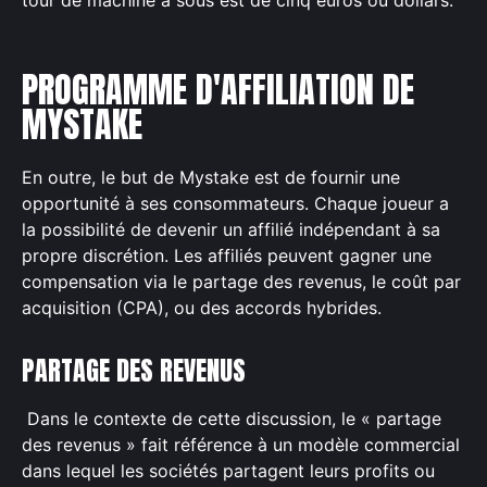
tour de machine à sous est de cinq euros ou dollars.
PROGRAMME D'AFFILIATION DE
MYSTAKE
En outre, le but de Mystake est de fournir une
opportunité à ses consommateurs. Chaque joueur a
la possibilité de devenir un affilié indépendant à sa
propre discrétion. Les affiliés peuvent gagner une
compensation via le partage des revenus, le coût par
acquisition (CPA), ou des accords hybrides.
PARTAGE DES REVENUS
Dans le contexte de cette discussion, le « partage
des revenus » fait référence à un modèle commercial
dans lequel les sociétés partagent leurs profits ou