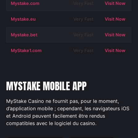
Mystake.com
Very Fast
Visit Now
Mystake.eu
Very Fast
Visit Now
Mystake.bet
Very Fast
Visit Now
MyStake1.com
Very Fast
Visit Now
MYSTAKE MOBILE APP
MyStake Casino ne fournit pas, pour le moment,
d’application mobile ; cependant, les navigateurs iOS
et Android peuvent facilement être rendus
compatibles avec le logiciel du casino.