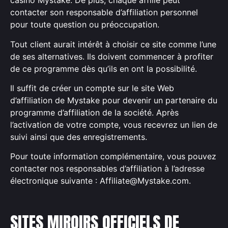
casino Mystake. De plus, chaque affilié peut
contacter son responsable d’affiliation personnel
pour toute question ou préoccupation.
Tout client aurait intérêt à choisir ce site comme l’une
de ses alternatives. Ils doivent commencer à profiter
de ce programme dès qu’ils en ont la possibilité.
Il suffit de créer un compte sur le site Web
d’affiliation de Mystake pour devenir un partenaire du
programme d’affiliation de la société. Après
l’activation de votre compte, vous recevrez un lien de
suivi ainsi que des enregistrements.
Pour toute information complémentaire, vous pouvez
contacter nos responsables d’affiliation à l’adresse
électronique suivante :
Affiliate@Mystake.com
.
SITES MIROIRS OFFICIELS DE