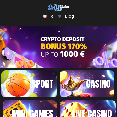
FR
Blog
SPORT
CASINO
MINI GAMES
LIVE CASINO