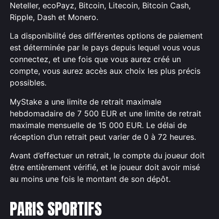
Neteller, ecoPayz, Bitcoin, Litecoin, Bitcoin Cash,
Ripple, Dash et Monero.
La disponibilité des différentes options de paiement
est déterminée par le pays depuis lequel vous vous
connectez, et une fois que vous aurez créé un
compte, vous aurez accès aux choix les plus précis
possibles.
MyStake a une limite de retrait maximale
hebdomadaire de 7 500 EUR et une limite de retrait
maximale mensuelle de 15 000 EUR. Le délai de
réception d’un retrait peut varier de 0 à 72 heures.
Avant d’effectuer un retrait, le compte du joueur doit
être entièrement vérifié, et le joueur doit avoir misé
au moins une fois le montant de son dépôt.
PARIS SPORTIFS