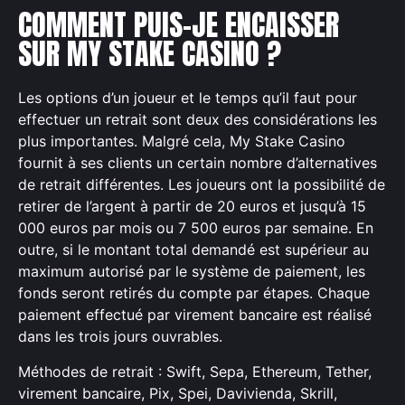
COMMENT PUIS-JE ENCAISSER
SUR MY STAKE CASINO ?
Les options d’un joueur et le temps qu’il faut pour
effectuer un retrait sont deux des considérations les
plus importantes. Malgré cela, My Stake Casino
fournit à ses clients un certain nombre d’alternatives
de retrait différentes. Les joueurs ont la possibilité de
retirer de l’argent à partir de 20 euros et jusqu’à 15
000 euros par mois ou 7 500 euros par semaine. En
outre, si le montant total demandé est supérieur au
maximum autorisé par le système de paiement, les
fonds seront retirés du compte par étapes. Chaque
paiement effectué par virement bancaire est réalisé
dans les trois jours ouvrables.
Méthodes de retrait : Swift, Sepa, Ethereum, Tether,
virement bancaire, Pix, Spei, Davivienda, Skrill,